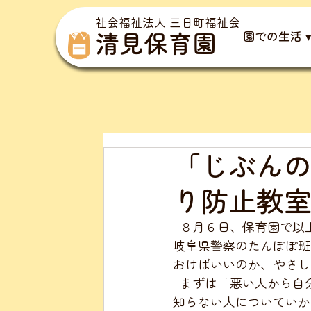
社会福祉法人 三日町福祉会
園での生活 
清見保育園
「じぶん
り防止教
  ８月６日、保育園で
岐阜県警察のたんぽぽ班
おけばいいのか、やさし
  まずは「悪い人から
知らない人についていか