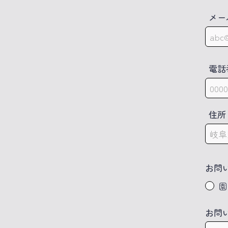
メー
電話
住所
お問
園
お問