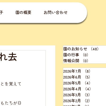
子
園の概要
お問い合わせ
園のお知らせ
（48）
4
れ去
園の行事
（0）
0件の記
情報公開
（0）
0件の記
2026年7月
（8）
8件の
2026年6月
（5）
5件の
2026年5月
（4）
4件の
ことを覚えて
2026年4月
（4）
4件の
2026年3月
（3）
3件の
2026年2月
（2）
2件の
どもたちが日