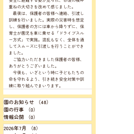
安全に避難する姿が見られ、日頃の積み
重ねの大切さを改めて感じました。
　最後は、保護者の皆様へ連絡、引渡し
訓練を行いました。実際の災害時を想定
し、保護者の方には車から降りずに、保
育士が園児を車に乗せる「ドライブスル
ー方式」で実施。混乱もなく、全体を通
してスムーズに引渡しを行うことができ
ました。
　ご協力いただきました保護者の皆様、
ありがとうございました。
　今後も、いざという時に子どもたちの
命を守れるよう、引き続き安全対策や訓
練に取り組んでまいります。
園のお知らせ
（48）
48件の記事
園の行事
（0）
0件の記事
情報公開
（0）
0件の記事
2026年7月
（8）
8件の記事